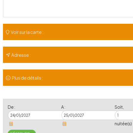
Voir sur la carte :
Adresse :
Plus de détails :
De :
A :
Soit,
nuitée(s)