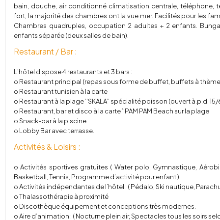
bain, douche, air conditionné climatisation centrale, téléphone, te
fort, la majorité des chambres ont la vue mer. Facilités pour les fam
Chambres quadruples, occupation 2 adultes + 2 enfants. Bun
enfants séparée (deux salles de bain).
Restaurant / Bar :
L’hôtel dispose 4 restaurants et 3 bars :
o Restaurant principal (repas sous forme de buffet, buffets à thèm
o Restaurant tunisien à la carte
o Restaurant à la plage ’’SKALA’’ spécialité poisson (ouvert à.p.d. 1
o Restaurant, bar et disco à la carte ’’PAM PAM Beach sur la plage
o Snack-bar à la piscine
o Lobby Bar avec terrasse.
Activités & Loisirs :
o Activités sportives gratuites ( Water polo, Gymnastique, Aérobic
Basketball, Tennis, Programme d’activité pour enfant ).
o Activités indépendantes de l’hôtel : ( Pédalo, Ski nautique, Parach
o Thalassothérapie à proximité
o Discothèque équipement et conceptions très modernes.
o Aire d’animation : ( Nocturne plein air, Spectacles tous les soirs s