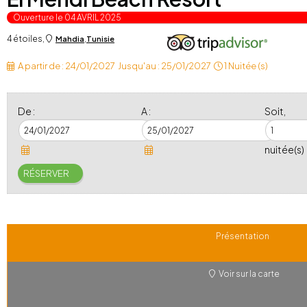
Ouverture le 04 AVRIL 2025
4 étoiles
,
,
Mahdia
Tunisie
A partir de :
24/01/2027
Jusqu'au :
25/01/2027
1 Nuitée (s)
De :
A :
Soit,
nuitée(s)
Présentation
Voir sur la carte